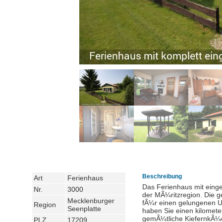
Beschreibung
Art
Ferienhaus
Das Ferienhaus mit eing
Nr.
3000
der MÃ¼ritzregion. Die g
Mecklenburger
fÃ¼r einen gelungenen U
Region
Seenplatte
haben Sie einen kilomete
gemÃ¼tliche KiefernkÃ¼c
PLZ
17209