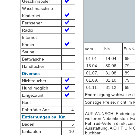
Geschirrspüler
Waschmaschine
Kinderbett
Fernseher
Radio
Internet
Kamin
vom
bis
Eur/N
Sauna
01.01.
14.04.
65
Bettwäsche
15.04.
30.06.
79
Handtücher
01.07.
31.08.
89
Diverses
01.09.
31.10.
79
Nichtraucher
01.11.
31.12.
65
Hund möglich
Endreinigung wahlweise du
Eingezäunt
Sonstige Preise, nicht im 
Boot
Fahrräder Anz.
4
AUF WUNSCH: Endreinigung
Entfernungen ca. Km
weiteren Nebenkosten. F
Fahrrad-Verleih direkt zu
Baden
5
Ausstattung. A CH T U N G
Einkaufen
10
buchbar.