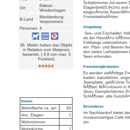
Schlafzimmer mit einem 
Eldetal -
Etagenbett(0,9x2m) und 
Ort
Wredenhagen
eingezÃ¤unte RasenflÃ¤ch
FreizeitaktivitÃ¤ten.
Mecklenburg-
B-Land
Vorpommern
Umgebung
Personen
4
See- und Fischadler, Hab
ab der HaustÃ¼r kÃ¶nne
Feldwege unternehmen. Ei
36 Mieter haben das Objekt
ein. Pilze- und Beeren f
in Relation zum Mietpreis
den vielen Leihstationen
bewertet. ( 4.8 von max. 5
Seen erkunden.
Punkten)
Freizeitmöglichkeiten
Es werden vielfÃ¤ltige Fr
baden, kanufahren, angel
Seenplatte, gefÃ¼hrte T
RÃ¶bel, MÃ¼ritzeum in W
Stuer, Dampferfahrten Ã¼
.
SchlÃ¶sser, alte GutshÃ¤
Innen
Besonderes
Wohnfläche ca. qm
50
Im Nachbardorf bietet der
Anz. Etagen
1
museumsartiges Cafe mit 
Wohnzimmer
ein.
Wohnküche
1