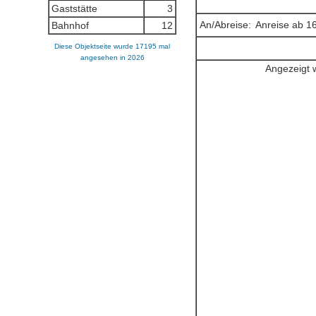
Gaststätte
3
An/Abreise:
Anreise ab 16
Bahnhof
12
Diese Objektseite wurde 17195 mal
angesehen in 2026
Angezeigt w