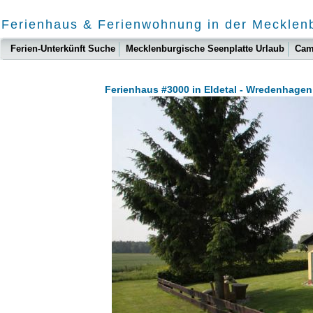
Ferienhaus & Ferienwohnung in der Mecklen
Ferien-Unterkünft Suche
Mecklenburgische Seenplatte Urlaub
Cam
Ferienhaus #3000 in Eldetal - Wredenhage