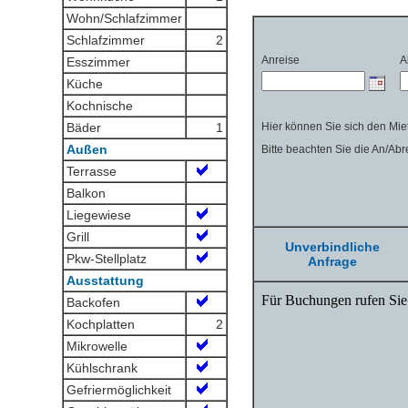
Wohn/Schlafzimmer
Schlafzimmer
2
Esszimmer
Küche
Kochnische
Bäder
1
Außen
Terrasse
Balkon
Liegewiese
Grill
Unverbindliche
Pkw-Stellplatz
Anfrage
Ausstattung
Backofen
Kochplatten
2
Mikrowelle
Kühlschrank
Gefriermöglichkeit