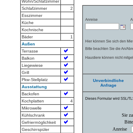
Wohn/Schlafzimmer
Schlafzimmer
2
Esszimmer
Küche
Kochnische
Bäder
1
Außen
Terrasse
Balkon
Liegewiese
Grill
Pkw-Stellplatz
Unverbindliche
Anfrage
Ausstattung
Backofen
Kochplatten
4
Mikrowelle
Kühlschrank
Gefriermöglichkeit
Geschirrspüler