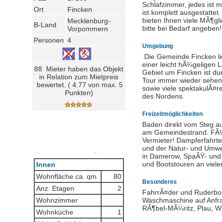
Schlafzimmer, jedes ist 
Ort
Fincken
ist komplett ausgestattet
bieten Ihnen viele MÃ¶gli
Mecklenburg-
B-Land
bitte bei Bedarf angeben!
Vorpommern
Personen
4
Umgebung
Die Gemeinde Fincken lie
einer leicht hÃ¼geligen 
88 Mieter haben das Objekt
Gebiet um Fincken ist du
in Relation zum Mietpreis
Tour immer wieder sehen
bewertet. ( 4.77 von max. 5
sowie viele spektakulÃ¤r
Punkten)
des Nordens.
Freizeitmöglichkeiten
Baden direkt vom Steg a
am Gemeindestrand. FÃ¼r
Vermieter! Dampferfahrt
und der Natur- und Umwe
.
in Damerow, SpaÃŸ- und 
und Bootstouren an viele
Innen
Wohnfläche ca. qm
80
Besonderes
Anz. Etagen
2
FahrrÃ¤der und Ruderboo
Wohnzimmer
Waschmaschine auf Anfra
RÃ¶bel-MÃ¼ritz, Plau, Wi
Wohnküche
1