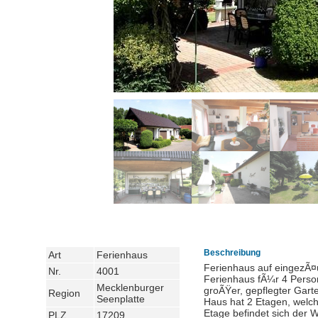
Beschreibung
Art
Ferienhaus
Ferienhaus auf eingezÃ¤
Nr.
4001
Ferienhaus fÃ¼r 4 Person
Mecklenburger
groÃŸer, gepflegter Gar
Region
Seenplatte
Haus hat 2 Etagen, welch
Etage befindet sich der 
PLZ
17209