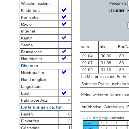
Waschmaschine
Kinderbett
Fernseher
Radio
Internet
Kamin
Sauna
vom
bis
Eur/N
Bettwäsche
01.04.
30.06.
89
Handtücher
01.07.
31.08.
89
Diverses
01.09.
31.10.
89
Nichtraucher
Im Mietpreis ist die Endre
Hund möglich
Sonstige Preise, nicht im 
Eingezäunt
Boot
Keine weiteren Nebenkost
Fahrräder Anz.
4
An/Abreise:
Anreise ab 15
Entfernungen ca. Km
Baden
0
Einkaufen
13
Gaststätte
1