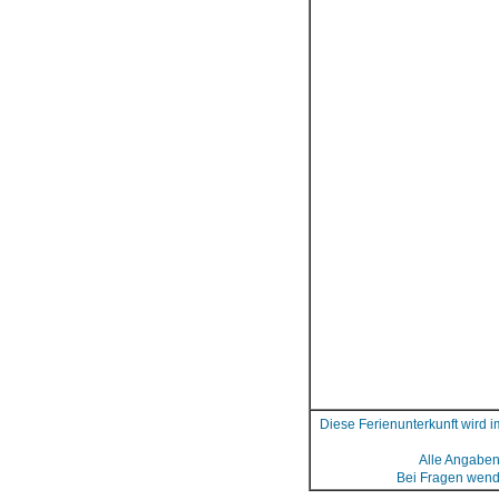
Diese Ferienunterkunft wird i
Alle Angaben 
Bei Fragen wende