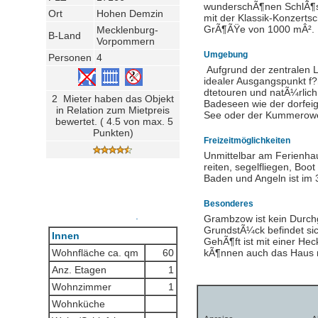
wunderschÃ¶nen SchlÃ¶s
Ort
Hohen Demzin
mit der Klassik-Konzerts
GrÃ¶ÃŸe von 1000 mÂ².
Mecklenburg-
B-Land
Vorpommern
Umgebung
Personen
4
Aufgrund der zentralen 
idealer Ausgangspunkt f?
dtetouren und natÃ¼rlic
2 Mieter haben das Objekt
Badeseen wie der dorfeig
in Relation zum Mietpreis
See oder der Kummerower
bewertet. ( 4.5 von max. 5
Punkten)
Freizeitmöglichkeiten
Unmittelbar am Ferienha
reiten, segelfliegen, Bo
Baden und Angeln ist im
Besonderes
.
Grambzow ist kein Durchg
GrundstÃ¼ck befindet sich
Innen
GehÃ¶ft ist mit einer Hec
Wohnfläche ca. qm
60
kÃ¶nnen auch das Haus m
Anz. Etagen
1
Wohnzimmer
1
Wohnküche