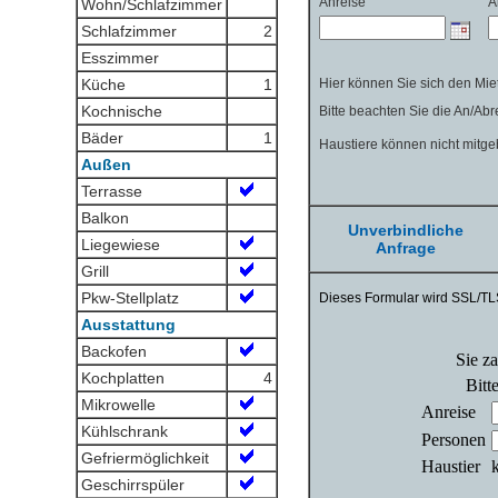
Wohn/Schlafzimmer
Schlafzimmer
2
Esszimmer
Küche
1
Kochnische
Bäder
1
Außen
Terrasse
Balkon
Unverbindliche
Liegewiese
Anfrage
Grill
Pkw-Stellplatz
Ausstattung
Backofen
Kochplatten
4
Mikrowelle
Kühlschrank
Gefriermöglichkeit
Geschirrspüler