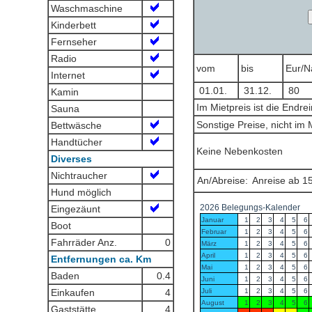
Waschmaschine
Kinderbett
Fernseher
Radio
vom
bis
Eur/N
Internet
01.01.
31.12.
80
Kamin
Im Mietpreis ist die Endre
Sauna
Sonstige Preise, nicht im 
Bettwäsche
Handtücher
Keine Nebenkosten
Diverses
Nichtraucher
An/Abreise:
Anreise ab 15
Hund möglich
Eingezäunt
Boot
Fahrräder Anz.
0
Entfernungen ca. Km
Baden
0.4
Einkaufen
4
Gaststätte
4