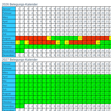
2026 Belegungs-Kalender
Januar
1
2
3
4
5
6
7
8
9
10
11
12
13
14
15
16
17
18
19
20
21
Februar
1
2
3
4
5
6
7
8
9
10
11
12
13
14
15
16
17
18
19
20
21
März
1
2
3
4
5
6
7
8
9
10
11
12
13
14
15
16
17
18
19
20
21
April
1
2
3
4
5
6
7
8
9
10
11
12
13
14
15
16
17
18
19
20
21
Mai
1
2
3
4
5
6
7
8
9
10
11
12
13
14
15
16
17
18
19
20
21
Juni
1
2
3
4
5
6
7
8
9
10
11
12
13
14
15
16
17
18
19
20
21
Juli
1
2
3
4
5
6
7
8
9
10
11
12
13
14
15
16
17
18
19
20
21
August
1
2
3
4
5
6
7
8
9
10
11
12
13
14
15
16
17
18
19
20
21
September
1
2
3
4
5
6
7
8
9
10
11
12
13
14
15
16
17
18
19
20
21
Oktober
1
2
3
4
5
6
7
8
9
10
11
12
13
14
15
16
17
18
19
20
21
November
1
2
3
4
5
6
7
8
9
10
11
12
13
14
15
16
17
18
19
20
21
Dezember
1
2
3
4
5
6
7
8
9
10
11
12
13
14
15
16
17
18
19
20
21
2027 Belegungs-Kalender
Januar
1
2
3
4
5
6
7
8
9
10
11
12
13
14
15
16
17
18
19
20
21
Februar
1
2
3
4
5
6
7
8
9
10
11
12
13
14
15
16
17
18
19
20
21
März
1
2
3
4
5
6
7
8
9
10
11
12
13
14
15
16
17
18
19
20
21
April
1
2
3
4
5
6
7
8
9
10
11
12
13
14
15
16
17
18
19
20
21
Mai
1
2
3
4
5
6
7
8
9
10
11
12
13
14
15
16
17
18
19
20
21
Juni
1
2
3
4
5
6
7
8
9
10
11
12
13
14
15
16
17
18
19
20
21
Juli
1
2
3
4
5
6
7
8
9
10
11
12
13
14
15
16
17
18
19
20
21
August
1
2
3
4
5
6
7
8
9
10
11
12
13
14
15
16
17
18
19
20
21
September
1
2
3
4
5
6
7
8
9
10
11
12
13
14
15
16
17
18
19
20
21
Oktober
1
2
3
4
5
6
7
8
9
10
11
12
13
14
15
16
17
18
19
20
21
November
1
2
3
4
5
6
7
8
9
10
11
12
13
14
15
16
17
18
19
20
21
Dezember
1
2
3
4
5
6
7
8
9
10
11
12
13
14
15
16
17
18
19
20
21